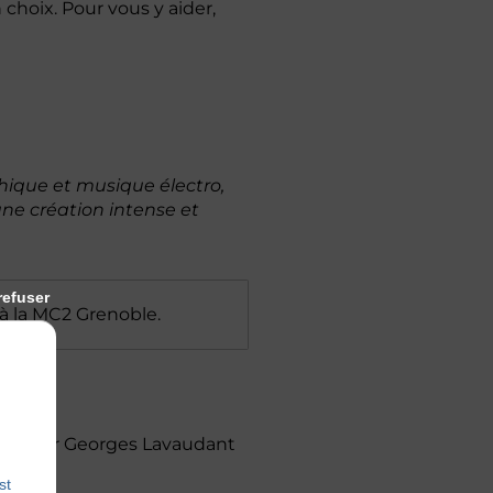
 choix. Pour vous y aider,
hique et musique électro,
 une création intense et
refuser
à la MC2 Grenoble.
nté par Georges Lavaudant
st