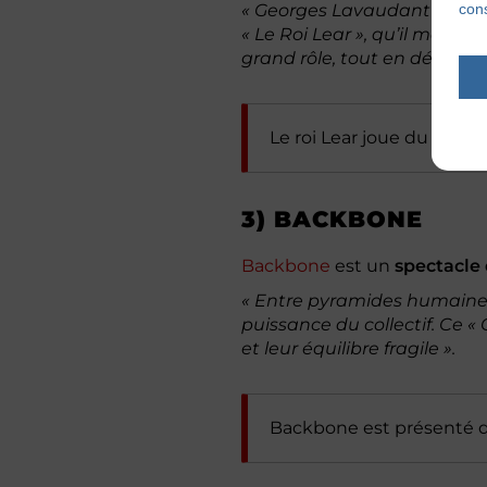
« Georges Lavaudant est un 
cons
« Le Roi Lear », qu’il monte
grand rôle, tout en démesur
Le roi Lear joue du
mercr
3) BACKBONE
Backbone
est un
spectacle 
« Entre pyramides humaines,
puissance du collectif. ­­­Ce
et leur équilibre fragile ».
Backbone est présenté 