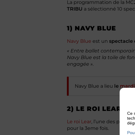
La programmation de la MC2 Gr
TRIBU
a sélectionné 10 spec
1) NAVY BLUE
Navy Blue
est un
spectacle
« Entre ballet contemporai
Navy Blue est la toile de fo
engagée ».
Navy Blue a lieu
le
mardi
2) LE ROI LEAR
Ce s
tech
Le roi Lear
, l’une des plus c
dégr
pour la 3eme fois.
Pour