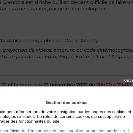
enoble est si riche qu’il en devient difficile de faire un
tacles à ne pas rater, par ordre chronologique.
 de danse
chorégraphié par Oona Doherty.
n, projection de vidéos, emprunt au code cinématograp
nd d’un poème chorégraphique. Entre l’effroi et l’espoir,
Tout 
 22
et le
mercredi 23
novembre 2022 de
20h00
à 21h00
Gestion des cookies
ite peut déposer lors de votre navigation sur les pages des cookies et
nologies similaires. Le refus de certains cookies est susceptible de
élèbre
pièces de théâtre
de William Shakespeare, est mo
ader des fonctionnalités du site.
 bénéficier de l’ensemble des fonctionnalités proposées par le site, il e