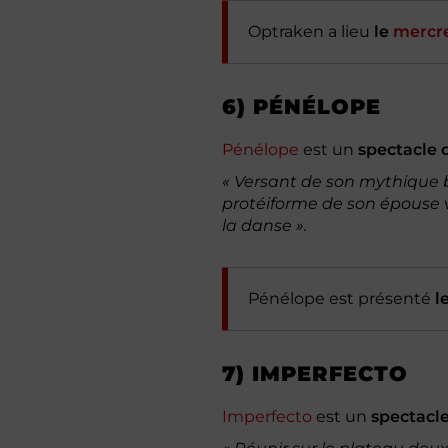
Optraken a lieu
le
mercre
6) PÉNÉLOPE
Pénélope
est un
spectacle 
« Versant de son mythique ba
protéiforme de son épouse v
la danse ».
Pénélope est présenté
l
7) IMPERFECTO
Imperfecto
est un
spectacl