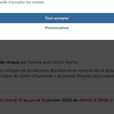
réel amoureux du théâtre de Shakespeare. Il nous le p
eillé d'accepter les cookies.
 pour la 3e fois. À ses côtés, Jacques Weber endosse le 
e ».
Tout accepter
Personnaliser
edi 23
au
vendredi 25
novembre 2022
de
19h30 à 23h3
de cirque
par Gravity and Other Myths.
 voltiges et acrobaties, Backbone se moque de la gravit
 « Cirque du Soleil d’Australie » se passe d’agrès pour ex
du
mardi 17
au
jeudi 19
janvier 2023 de
20h00 à 21h20
à 