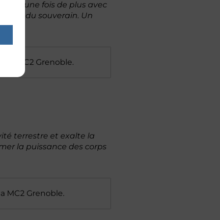
rouve une fois de plus avec
costume du souverain. Un
0
à la MC2 Grenoble.
é terrestre et exalte la
primer la puissance des corps
la MC2 Grenoble.