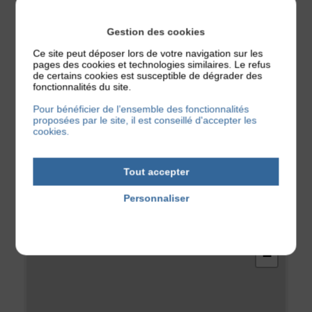
OCTOGONE
Gestion des cookies
UN VENDREDI SUR DEUX À GRENOBLE
Ce site peut déposer lors de votre navigation sur les
Des affrontements sans merci dans le ring !
pages des cookies et technologies similaires. Le refus
de certains cookies est susceptible de dégrader des
fonctionnalités du site.
Plus d'informations
Pour bénéficier de l’ensemble des fonctionnalités
proposées par le site, il est conseillé d'accepter les
cookies.
Tout accepter
LOCALISATION
Personnaliser
Politique de confidentialité
+
−