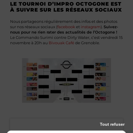
LE TOURNOI D’IMPRO OCTOGONE EST
À SUIVRE SUR LES RÉSEAUX SOCIAUX
Nous partageons régulièrement des infos et des photos
sur nos réseaux sociaux (
facebook
et
instagram
).
Suivez-
nous pour ne rien rater des actualités de l’Octogone !
Le Commando Surimi contre Dirty Water, c’est vendredi 15
novembre à 20h au
Bivouak Café
de Grenoble.
Tout refuser