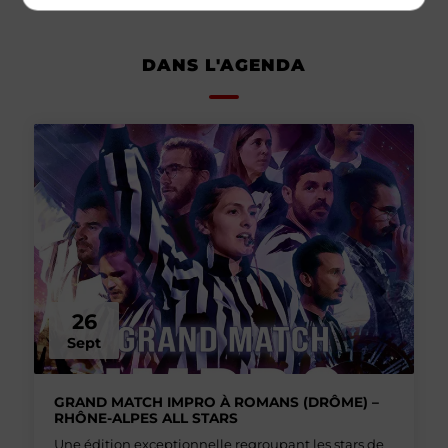
DANS L'AGENDA
26
Sept
GRAND MATCH IMPRO À ROMANS (DRÔME) –
RHÔNE-ALPES ALL STARS
Une édition exceptionnelle regroupant les stars de