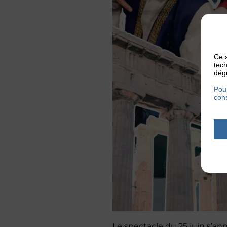
Ce s
tech
dégr
Pour
cons
Le spectacle du 25 juin s’an