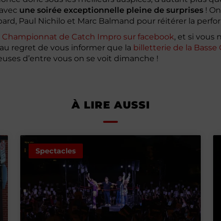
r avec
une soirée exceptionnelle pleine de surprises
! On
rd, Paul Nichilo et Marc Balmand pour réitérer la perf
e Championnat de Catch Impro sur facebook
, et si vous
au regret de vous informer que la
billetterie de la Basse
uses d’entre vous on se voit dimanche !
À LIRE AUSSI
Spectacles