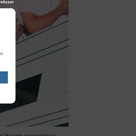
refuser
st
e l’équipe organisatrice