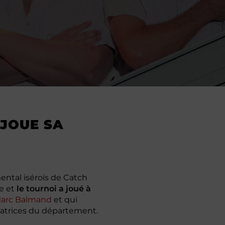
 JOUE SA
ntal isérois de Catch
le et
le tournoi a joué à
arc Balmand
et qui
satrices du département.