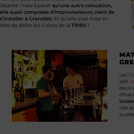
déjanté ! Mais il parait
qu’une autre colocation,
elle aussi composée d’improvisateurs, vient de
s’installer à Grenoble
. Et qu’elle s’est mise en
tête de défier les Colocs de la
TRIBU
!
MAT
GR
Les Co
défi :
deux 
d’hab
local
rôle e
quelle