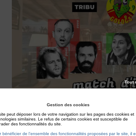
Tout 
Gestion des cookies
ite peut déposer lors de votre navigation sur les pages des cookies et
Paul Rigaud, Corentin Debrosse et Thibault David fer
nologies similaires. Le refus de certains cookies est susceptible de
ader des fonctionnalités du site.
Pauline Bouchet et Mehdi Saïdi. Ar
 bénéficier de l’ensemble des fonctionnalités proposées par le site, il e