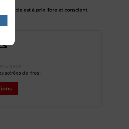
 spectacle est à prix libre et conscient.
CS
1 à 2025
s soirées de rires !
tions