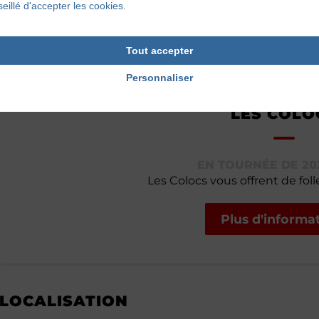
eillé d'accepter les cookies.
Afin de garantir l’accessibilité à tous et à toutes, ce
Tout accepter
Personnaliser
LES COLO
EN TOURNÉE DE 202
Les Colocs vous offrent de folle
Plus d'informa
LOCALISATION