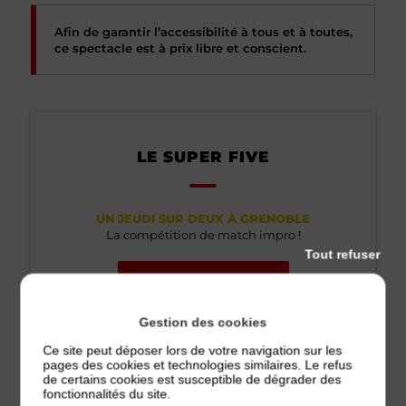
Afin de garantir l’accessibilité à tous et à toutes,
ce spectacle est à prix libre et conscient.
LE SUPER FIVE
UN JEUDI SUR DEUX À GRENOBLE
La compétition de match impro !
Tout refuser
Plus d'informations
Gestion des cookies
Ce site peut déposer lors de votre navigation sur les
pages des cookies et technologies similaires. Le refus
LOCALISATION
de certains cookies est susceptible de dégrader des
fonctionnalités du site.