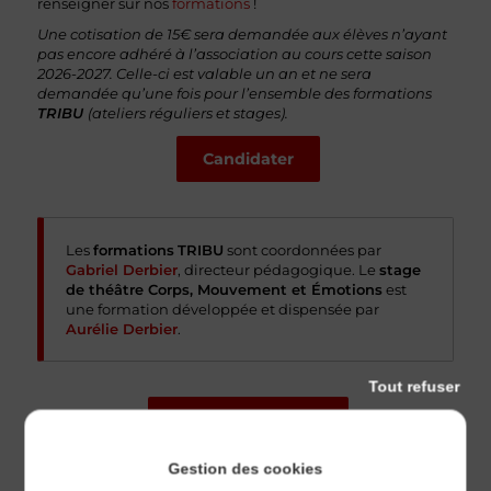
renseigner sur nos
formations
!
Une cotisation de 15€ sera demandée aux élèves n’ayant
pas encore adhéré à l’association au cours cette saison
2026-2027. Celle-ci est valable un an et ne sera
demandée qu’une fois pour l’ensemble des formations
TRIBU
(ateliers réguliers et stages).
Candidater
Les
formations
TRIBU
sont coordonnées par
Gabriel Derbier
, directeur pédagogique. Le
stage
de théâtre Corps, Mouvement et Émotions
est
une formation développée et dispensée par
Aurélie Derbier
.
Tout refuser
Nos autres stages
Gestion des cookies