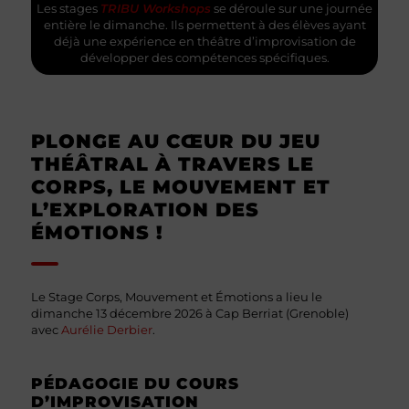
Les stages
TRIBU Workshops
se déroule sur une journée
entière le dimanche. Ils permettent à des élèves ayant
déjà une expérience en théâtre d’improvisation de
développer des compétences spécifiques.
PLONGE AU CŒUR DU JEU
THÉÂTRAL À TRAVERS LE
CORPS, LE MOUVEMENT ET
L’EXPLORATION DES
ÉMOTIONS !
Le Stage Corps, Mouvement et Émotions a lieu le
dimanche 13 décembre 2026 à Cap Berriat (Grenoble)
avec
Aurélie Derbier
.
PÉDAGOGIE DU COURS
D’IMPROVISATION