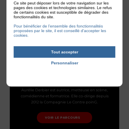
Ce site peut déposer lors de votre navigation sur les
pages des cookies et technologies similaires. Le refus
de certains cookies est susceptible de dégrader des
fonctionnalités du site.
Pour bénéficier de l’ensemble des fonctionnalités
proposées par le site, il est conseillé d'accepter les
cookies.
Tout accepter
Personnaliser
Politique de confidentialité
AURÉLIE DERBIER
Aurélie Derbier est autrice, metteuse en scène,
comédienne et formatrice. Elle co-dirige depuis
2012 la Compagnie Le Contre poinG.
VOIR LE PARCOURS