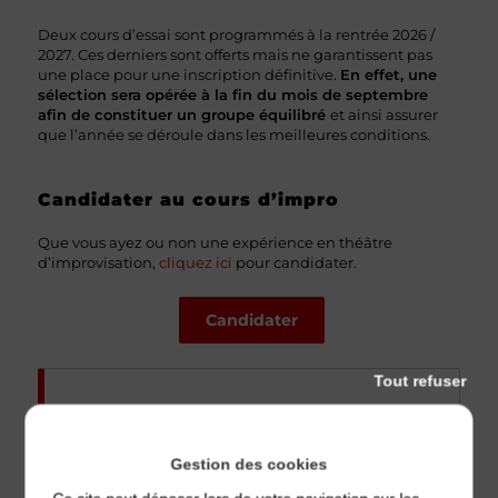
Deux cours d’essai sont programmés à la rentrée 2026 /
2027. Ces derniers sont offerts mais ne garantissent pas
une place pour une inscription définitive.
En effet, une
sélection sera opérée à la fin du mois de septembre
afin de constituer un groupe équilibré
et ainsi assurer
que l’année se déroule dans les meilleures conditions.
Candidater au cours d’impro
Que vous ayez ou non une expérience en théâtre
d’improvisation,
cliquez ici
pour candidater.
Candidater
Tout refuser
Les
formations
TRIBU
sont coordonnées par
Gabriel Derbier
, directeur pédagogique.
Magali
Charrin
intervient en tant que formatrice sur le
Gestion des cookies
cours 1ère année
.