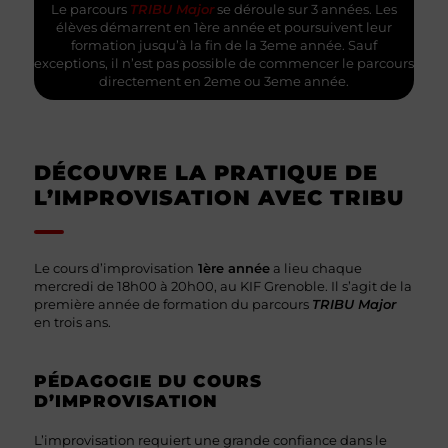
Le parcours
TRIBU Major
se déroule sur 3 années. Les
élèves démarrent en 1ère année et poursuivent leur
formation jusqu’à la fin de la 3eme année. Sauf
exceptions, il n’est pas possible de commencer le parcours
directement en 2eme ou 3eme année.
DÉCOUVRE LA PRATIQUE DE
L’IMPROVISATION AVEC TRIBU
Le cours d’improvisation
1ère année
a lieu chaque
mercredi de 18h00 à 20h00, au KIF Grenoble. Il s’agit de la
première année de formation du parcours
TRIBU Major
en trois ans.
PÉDAGOGIE DU COURS
D’IMPROVISATION
L’improvisation requiert une grande confiance dans le