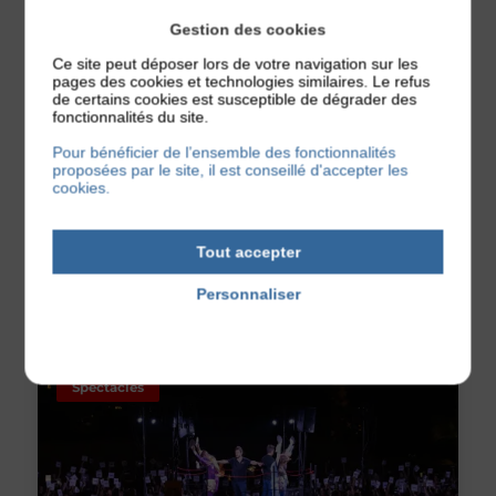
Gestion des cookies
Ce site peut déposer lors de votre navigation sur les
pages des cookies et technologies similaires. Le refus
de certains cookies est susceptible de dégrader des
fonctionnalités du site.
Pour bénéficier de l’ensemble des fonctionnalités
proposées par le site, il est conseillé d'accepter les
cookies.
TRIBU À MONTRÉAL (QUÉBEC, CANADA) ET À
BROADWAY (NEW YORK)
TRIBU s'est rendu sur le contient nord américain en
Tout accepter
quête de nouvelles inspirations théâtrales.
Publié le 25 février 2026
Personnaliser
Politique de confidentialité
Spectacles