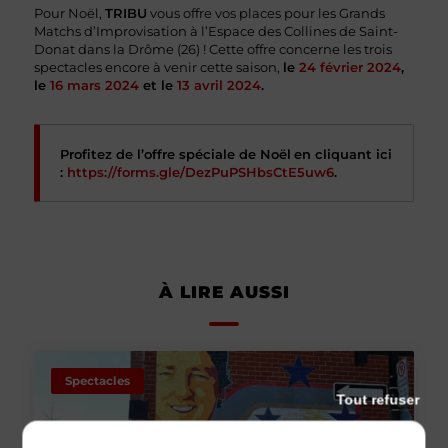
Pour Noël,
TRIBU
vous offre vos places pour les Grands
Matchs d’Improvisation à l’Espace des Collines de Saint-
Donat dans la Drôme (26) ! Cette offre concerne les trois
spectacles encore à venir cette saison,
le
24 février 2024
,
le
16 mars 2024
et le
13 avril 2024
.
Profitez de l’offre spéciale de Noël
en cliquant ici
:
https://forms.gle/DezPuPSHbsCtE5uw6
.
À LIRE AUSSI
Spectacles
Tout refuser