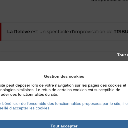
La Relève
est un spectacle d’improvisation de
TRIB
Tout 
LA RELÈ
Gestion des cookies
ite peut déposer lors de votre navigation sur les pages des cookies et
UN SAMEDI PAR MOIS 
nologies similaires. Le refus de certains cookies est susceptible de
Découvrez les nouveaux talents 
ader des fonctionnalités du site.
 bénéficier de l’ensemble des fonctionnalités proposées par le site, il e
eillé d'accepter les cookies.
Plus d'informa
Tout accepter