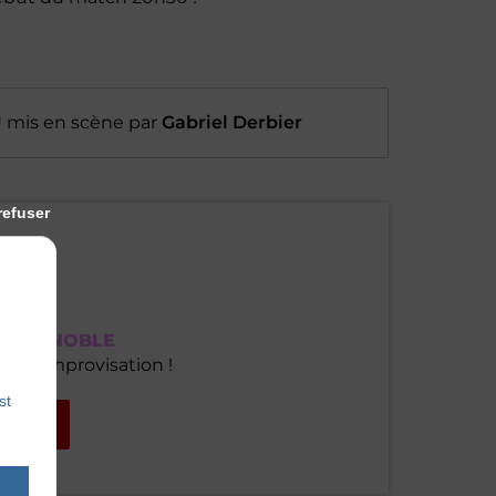
U
mis en scène par
Gabriel Derbier
refuser
VE
À GRENOBLE
de l'improvisation !
st
tions