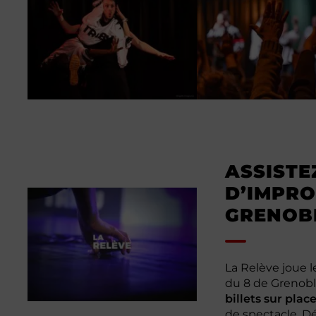
ASSISTE
D’IMPRO
GRENOB
La Relève joue l
du 8 de Grenobl
billets sur plac
de spectacle. D