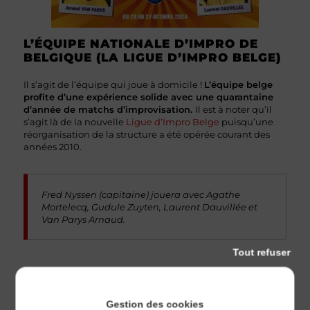
L’ÉQUIPE NATIONALE D’IMPRO DE
BELGIQUE (LA LIGUE D’IMPRO BELGE)
Il s’agit de l’équipe qui joue à domicile !
L’équipe belge
profite d’une expérience solide avec une quarantaine
d’année de matchs d’improvisation.
Il est à noter qu’il
s’agit là de la nouvelle
Ligue d’Impro Belge
puisqu’une
réorganisation de la structure a été opérée courant des
années 2010.
Fred Nyssen (capitaine) jouera avec Agathe
Mortelecq, Gudule Zuyten, Laurent Dauvillée et
Van Parys Arnaud.
Tout refuser
L’ÉQUIPE D’IMPRO NATIONALE DE
SUISSE (IMPRO SUISSE)
Gestion des cookies